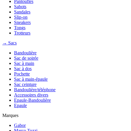
Pantoufles
Sabots
Sandales
Slip-on
Sneakers
Tongs
Trotteurs
→ Sacs
Bandoulière
Sac de soirée
Sac à main
Sac à dos
Pochette
Sac à main-épaule
Sac ceinture
Bandoulière/téléphone
Accessoires divers
Epaule-Bandoulière
Epaule
Marques
Gabor
Marco Tozzi