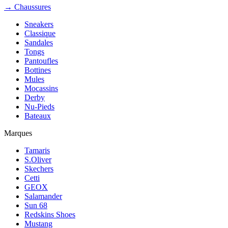
→ Chaussures
Sneakers
Classique
Sandales
Tongs
Pantoufles
Bottines
Mules
Mocassins
Derby
Nu-Pieds
Bateaux
Marques
Tamaris
S.Oliver
Skechers
Cetti
GEOX
Salamander
Sun 68
Redskins Shoes
Mustang