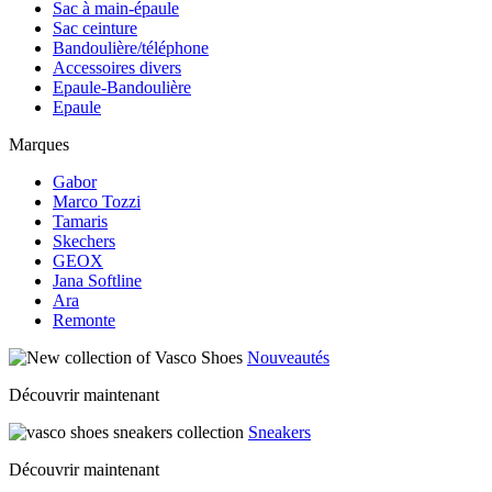
Sac à main-épaule
Sac ceinture
Bandoulière/téléphone
Accessoires divers
Epaule-Bandoulière
Epaule
Marques
Gabor
Marco Tozzi
Tamaris
Skechers
GEOX
Jana Softline
Ara
Remonte
Nouveautés
Découvrir maintenant
Sneakers
Découvrir maintenant